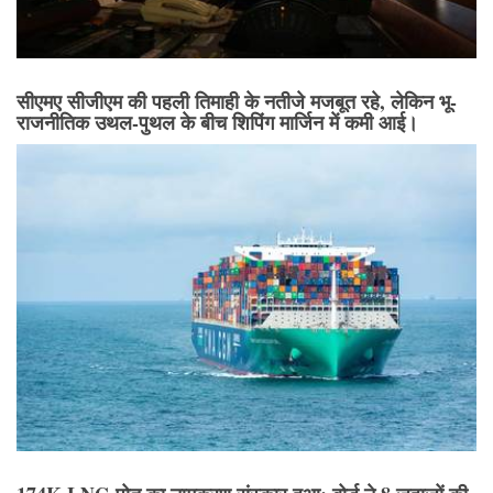
सीएमए सीजीएम की पहली तिमाही के नतीजे मजबूत रहे, लेकिन भू-
राजनीतिक उथल-पुथल के बीच शिपिंग मार्जिन में कमी आई।
174K LNG पोत का नामकरण संस्कार हुआ; बोर्ड ने 8 जहाजों की