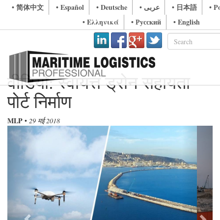
• 简体中文
• Español
• Deutsche
• عربى
• 日本語
• P
• Ελληνικά
• Русский
• English
वीडियो: स्वायत्त ड्रोन सहायता
पोर्ट निर्माण
MLP
•
29 मई 2018
Previous
Next