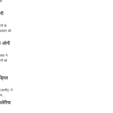
के
री
मनी के
गलवार को
 लोगों
्ता ने
गों को
ड्रिल
(एमपीए) ने
जवाब…
ालेरिया