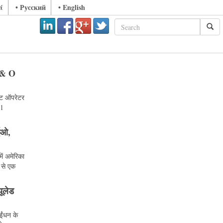
ά
• Русский
• English
P & O
ेट ऑपरेटर
21
ीईओ,
ें अमेरिका
 से एक
ूलेड
 ईंधन के