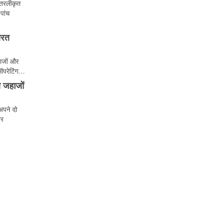
 तरलीकृत
पांच
ारत
ाजों और
 ऑपरेटिंग…
 जहाजों
अपने दो
टर