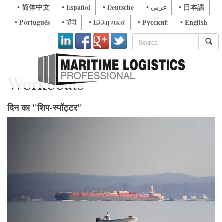
• 简体中文
• Español
• Deutsche
• عربى
• 日本語
• Português
• Ελληνικά
• Русский
• English
• हिंदी
Workboats
दिन का "शिप-स्पॉट्टर"