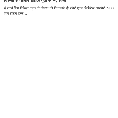
बिस्सो ऑफशोर ऑर्डर पूर्वी से नए टग्स
ई स्टर्न शिप बिल्डिंग ग्रुप ने घोषणा की कि उसने दो रॉबर्ट एलन लिमिटेड आरपोर्ट 2400
शिप हैंडिंग टग्स…