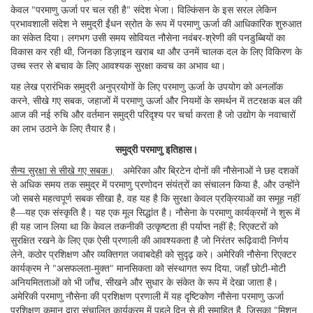
केवल "परमाणु ऊर्जा पर चल रही है" संदेश भेजा। विल्किंसन के इस सरल लेकिन
प्रभावशाली संदेश ने समुद्री ईंधन स्रोत के रूप में परमाणु ऊर्जा की आधिकारिक शुरुआत
का संकेत दिया। लगभग उसी समय सोवियत नौसेना नवंबर-श्रेणी की पनडुब्बियों का
विकास कर रही थी, जिनका डिज़ाइन खराब था और उनमें चालक दल के लिए विकिरण के
उच्च स्तर से बचाव के लिए आवश्यक सुरक्षा कवच का अभाव था।
यह लेख प्रारंभिक समुद्री अनुप्रयोगों के लिए परमाणु ऊर्जा के उपयोग को अनलॉक
करने, सीखे गए सबक, जहाजों में परमाणु ऊर्जा और नियमों के समर्थन में तटरक्षक बल की
आज की नई रुचि और वर्तमान समुद्री परिदृश्य पर चर्चा करता है जो उद्योग के नवाचारों
का लाभ उठाने के लिए तैयार है।
समुद्री परमाणु इतिहास।
सैन्य सुरक्षा से सीखे गए सबक।
अमेरिका और ब्रिटेन दोनों की नौसेनाओं ने छह दशकों
से अधिक समय तक समुद्र में परमाणु प्रणोदन संयंत्रों का संचालन किया है, और उन्होंने
जो सबसे महत्वपूर्ण सबक सीखा है, वह यह है कि सुरक्षा केवल प्रक्रियाओं का समूह नहीं
है—यह एक संस्कृति है। यह एक मूल सिद्धांत है। नौसेना के परमाणु कार्यक्रमों ने शुरू में
ही यह जान लिया था कि केवल तकनीकी उत्कृष्टता ही पर्याप्त नहीं है; रिएक्टरों को
सुरक्षित रखने के लिए एक ऐसी प्रणाली की आवश्यकता है जो निरंतर रूढ़िवादी निर्णय
लेने, कठोर प्रशिक्षण और व्यक्तिगत जवाबदेही को सुदृढ़ करे। अमेरिकी नौसेना रिएक्टर
कार्यक्रम ने "असफलता-मुक्त" मानसिकता को संस्थागत रूप दिया, जहाँ छोटी-मोटी
अनियमितताओं को भी जाँच, सीखने और सुधार के संकेत के रूप में देखा जाता है।
अमेरिकी परमाणु नौसेना की प्रशिक्षण प्रणाली में यह दृष्टिकोण नौसेना परमाणु ऊर्जा
प्रशिक्षण कमान द्वारा संचालित कार्यक्रम में पहले दिन से ही समाहित है, जिसका "मिशन