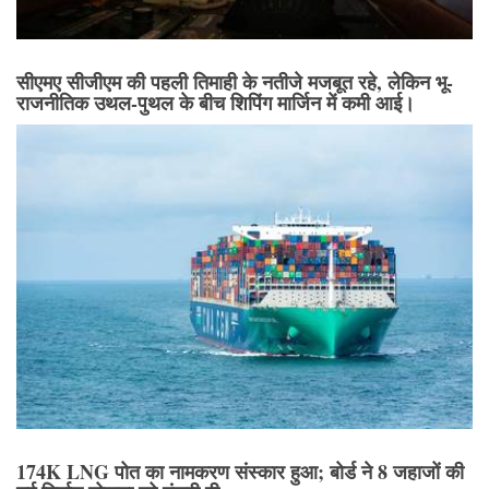
सीएमए सीजीएम की पहली तिमाही के नतीजे मजबूत रहे, लेकिन भू-
राजनीतिक उथल-पुथल के बीच शिपिंग मार्जिन में कमी आई।
174K LNG पोत का नामकरण संस्कार हुआ; बोर्ड ने 8 जहाजों की