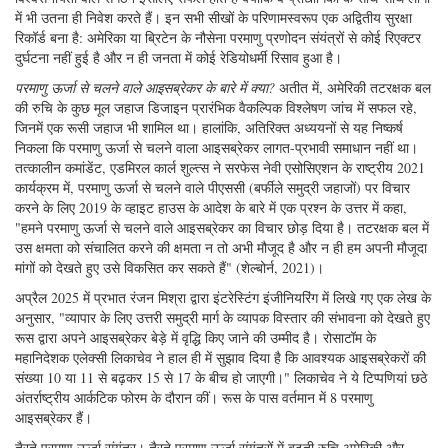
में भी उतना ही निवेश करते हैं। इन सभी सीखों के परिणामस्वरूप एक अद्वितीय सुरक्षा
रिकॉर्ड बना है: अमेरिका या ब्रिटेन के नौसेना परमाणु प्रणोदन संयंत्रों से कोई रिएक्टर
दुर्घटना नहीं हुई है और न ही जनता में कोई रेडियोधर्मी रिसाव हुआ है।
परमाणु ऊर्जा से चलने वाले आइसब्रेकर के बारे में क्या?
अतीत में, अमेरिकी तटरक्षक बल
की रुचि के कुछ मूल जहाज डिजाइन प्रारंभिक वैकल्पिक विश्लेषण जांच में सफल रहे,
जिनमें एक रूसी जहाज भी शामिल था। हालांकि, अतिरिक्त अध्ययनों से यह निष्कर्ष
निकला कि परमाणु ऊर्जा से चलने वाला आइसब्रेकर लागत-प्रभावी समाधान नहीं था।
तत्कालीन कमांडेंट, एडमिरल कार्ल शुल्त्स ने सरफेस नेवी एसोसिएशन के राष्ट्रीय 2021
कार्यक्रम में, परमाणु ऊर्जा से चलने वाले पीएससी (बर्फीले समुद्री जहाजों) पर विचार
करने के लिए 2019 के व्हाइट हाउस के आदेश के बारे में एक प्रश्न के उत्तर में कहा,
"हमने परमाणु ऊर्जा से चलने वाले आइसब्रेकर का विचार छोड़ दिया है। तटरक्षक बल में
उस क्षमता को संचालित करने की क्षमता न तो अभी मौजूद है और न ही हम अपनी मौजूदा
मांगों को देखते हुए उसे विकसित कर सकते हैं" (शेल्बोर्न, 2021)।
अप्रैल 2025 में प्रभात रंजन मिश्रा द्वारा इंटरेस्टिंग इंजीनियरिंग में लिखे गए एक लेख के
अनुसार, "व्यापार के लिए उत्तरी समुद्री मार्ग के व्यापक विस्तार की संभावना को देखते हुए
रूस द्वारा अपने आइसब्रेकर बेड़े में वृद्धि किए जाने की उम्मीद है। रोसाटॉम के
महानिदेशक एलेक्सी लिकाचेव ने हाल ही में सुझाव दिया है कि आवश्यक आइसब्रेकरों की
संख्या 10 या 11 से बढ़कर 15 से 17 के बीच हो जाएगी।" लिकाचेव ने ये टिप्पणियां छठे
अंतर्राष्ट्रीय आर्कटिक फोरम के दौरान कीं। रूस के पास वर्तमान में 8 परमाणु
आइसब्रेकर हैं।
तैरते परमाणु ऊर्जा संयंत्र।
तैरते परमाणु ऊर्जा संयंत्रों में बढ़ती रुचि अमेरिकी और