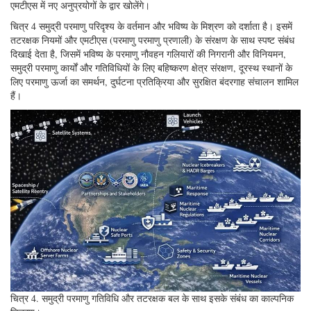
एमटीएस में नए अनुप्रयोगों के द्वार खोलेंगे।
चित्र 4 समुद्री परमाणु परिदृश्य के वर्तमान और भविष्य के मिश्रण को दर्शाता है। इसमें
तटरक्षक नियमों और एमटीएस (परमाणु परमाणु प्रणाली) के संरक्षण के साथ स्पष्ट संबंध
दिखाई देता है, जिसमें भविष्य के परमाणु नौवहन गलियारों की निगरानी और विनियमन,
समुद्री परमाणु कार्यों और गतिविधियों के लिए बहिष्करण क्षेत्र संरक्षण, दूरस्थ स्थानों के
लिए परमाणु ऊर्जा का समर्थन, दुर्घटना प्रतिक्रिया और सुरक्षित बंदरगाह संचालन शामिल
हैं।
चित्र 4. समुद्री परमाणु गतिविधि और तटरक्षक बल के साथ इसके संबंध का काल्पनिक