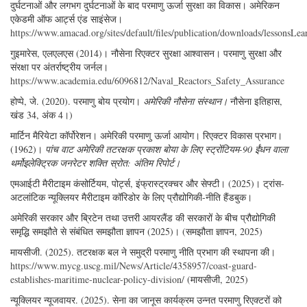
दुर्घटनाओं और लगभग दुर्घटनाओं के बाद परमाणु ऊर्जा सुरक्षा का विकास। अमेरिकन
एकेडमी ऑफ आर्ट्स एंड साइंसेज।
https://www.amacad.org/sites/default/files/publication/downloads/lessonsLea
गुइमारेस, एलएलएस (2014)। नौसेना रिएक्टर सुरक्षा आश्वासन। परमाणु सुरक्षा और
संरक्षा पर अंतर्राष्ट्रीय जर्नल।
https://www.academia.edu/6096812/Naval_Reactors_Safety_Assurance
होप्पे, जे. (2020). परमाणु बोय प्रयोग।
अमेरिकी नौसेना संस्थान।
नौसेना इतिहास,
खंड 34, अंक 4।)
मार्टिन मैरियेटा कॉर्पोरेशन। अमेरिकी परमाणु ऊर्जा आयोग। रिएक्टर विकास प्रभाग।
(1962)।
पांच वाट अमेरिकी तटरक्षक प्रकाश बोया के लिए स्ट्रोंटियम-90 ईंधन वाला
थर्मोइलेक्ट्रिक जनरेटर शक्ति स्रोत: अंतिम रिपोर्ट।
एमआईटी मैरीटाइम कंसोर्टियम, पोर्ट्स, इंफ्रास्ट्रक्चर और सेफ्टी। (2025)। ट्रांस-
अटलांटिक न्यूक्लियर मैरीटाइम कॉरिडोर के लिए प्रौद्योगिकी-नीति हैंडबुक।
अमेरिकी सरकार और ब्रिटेन तथा उत्तरी आयरलैंड की सरकारों के बीच प्रौद्योगिकी
समृद्धि समझौते से संबंधित समझौता ज्ञापन (2025)। (समझौता ज्ञापन, 2025)
मायसीजी. (2025). तटरक्षक बल ने समुद्री परमाणु नीति प्रभाग की स्थापना की।
https://www.mycg.uscg.mil/News/Article/4358957/coast-guard-
establishes-maritime-nuclear-policy-division/
(मायसीजी, 2025)
न्यूक्लियर न्यूजवायर. (2025). सेना का जानूस कार्यक्रम उन्नत परमाणु रिएक्टरों को