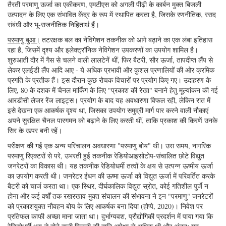
तैरती परमाणु ऊर्जा का एकीकरण, एमटीएस को अगली पीढ़ी के कार्बन मुक्त बिजली
उत्पादन के लिए एक संभावित केंद्र के रूप में स्थापित करता है, जिसके रणनीतिक, रसद
संबंधी और भू-राजनीतिक निहितार्थ हैं।
परमाणु बुआ।
तटरक्षक बल का नेविगेशन तकनीक को आगे बढ़ाने का एक लंबा इतिहास
रहा है, जिसमें दृश्य और इलेक्ट्रॉनिक नेविगेशन उपकरणों का उपयोग शामिल है।
शुरुआती दौर में गैस से चलने वाली लालटेनें थीं, फिर बैटरी, सौर ऊर्जा, तापदीप्त लैंप से
लेकर एलईडी लैंप आदि आए - ये अधिक प्रभावी और कुशल प्रणालियों की ओर क्रमिक
प्रगति के प्रतीक हैं। इस दौरान कुछ रोचक विचारों पर प्रयोग किए गए। उदाहरण के
लिए, 80 के दशक में चैनल मार्किंग के लिए "प्रकाश की रेखा" बनाने हेतु मूल्यांकन की गई
आरडीसी लेजर रेंज लाइट्स। प्रयोग के बाद यह अवधारणा विफल रही, लेकिन रात में
इसे देखना एक आकर्षक दृश्य था, जिसका उपयोग समुद्री मार्ग पार करने वाली नौकाएं
अपने सुरक्षित चैनल पारगमन को बढ़ाने के लिए करती थीं, ताकि प्रकाश की किरणें उनके
सिर के ऊपर बनी रहें।
परीक्षण की गई एक अन्य परिचालन अवधारणा "परमाणु बोय" थी। उस समय, नागरिक
परमाणु रिएक्टरों से परे, उभरती हुई तकनीक रेडियोआइसोटोप-संचालित छोटे विद्युत
जनरेटरों का विकास थी। यह तकनीक रेडियोधर्मी तत्वों के क्षय से उत्पन्न ऊष्मीय ऊर्जा
का उपयोग करती थी। जनरेटर ईंधन की ऊष्मा ऊर्जा को विद्युत ऊर्जा में परिवर्तित करके
बैटरी को चार्ज करता था। एक स्थिर, दीर्घकालिक विद्युत स्रोत, कोई गतिशील पुर्जे न
होना और कई वर्षों तक रखरखाव-मुक्त संचालन की संभावना ने इन "परमाणु" जनरेटरों
को प्रकाशयुक्त नौवहन बोय के लिए आकर्षक बना दिया (होप्पे, 2020)। निवेश पर
प्रतिफल काफी अच्छा माना जाता था। दुर्भाग्यवश, प्रौद्योगिकी प्रदर्शन में पाया गया कि