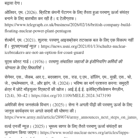
बढ़ावा देगा।
ओलिवर, एम. (2026). ब्रिटिश कंपनी पेंटागन के लिए तैरता हुआ परमाणु ऊर्जा संयंत्र
बनाने के लिए बातचीत कर रही है। द टेलीग्राफ।
https://www.telegraph.co.uk/business/2026/02/16/british-company-build-
floating-nuclear-power-plant-pentagon
शेल्बोर्न, एम. (2021). शुल्त्स: परमाणु आइसब्रेकर तटरक्षक बल के लिए एक विकल्प नहीं
हैं।
यूएसएनआई न्यूज़
। https://news.usni.org/2021/01/13/schultz-nuclear-
icebreakers-are-not-an-option-for-coast-guard
यूएस कोस्ट गार्ड। (1976)।
परमाणु-संचालित जहाजों के इंजीनियरिंग कर्मियों की
योग्यता के लिए सिफारिशें
।
सेनेमर, एस., जैकब, आर.ए., बदख्शान, एस., राड, ए.एम., डॉलिंग, एम., मुखी, एस., चो,
जे., एम्ब्लेम्सवाग, जे., और झांग, जे. (2024)। भविष्य का मार्ग प्रशस्त करना: समुद्री
क्षेत्र में छोटे मॉड्यूलर रिएक्टरों की खोज। आई.ई.ई.ई. इलेक्ट्रिफिकेशन मैगज़ीन,
12(4), 30–42।
https://doi.org/10.1109/MELE.2024.3473190
अमेरिकी सेना जनसंपर्क विभाग। (2025)। सेना ने अगली पीढ़ी की परमाणु ऊर्जा के लिए
जानूस कार्यक्रम पर अगले कदमों की घोषणा की।
https://www.army.mil/article/289074/army_announces_next_steps_on_janus
वर्ल्ड एनर्जी न्यूज़। (2025)। भूमध्य सागर के लिए तैरते परमाणु ऊर्जा संयंत्रों का
मूल्यांकन किया जाएगा।
https://www.world-nuclear-news.org/articles/fnpps-