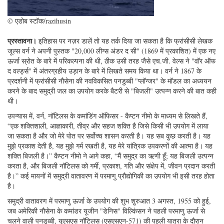
© एडोब स्टॉक/razihusin
प्रस्तावना।
इतिहास पर नज़र डालें तो यह तर्क दिया जा सकता है कि फ्रांसीसी लेखक
जूल्स वर्न ने अपनी पुस्तक "20,000 लीग्स अंडर द सी" (1869 में प्रकाशित) में एक नए
ऊर्जा स्रोत के बारे में परिकल्पना की थी, ठीक उसी तरह जैसे एच.जी. वेल्स ने "वॉर ऑफ
द वर्ल्ड्स" में अंतरग्रहीय उड़ान के बारे में लिखते समय किया था। वर्न ने 1867 के
प्रदर्शनी में फ्रांसीसी नौसेना की नवविकसित पनडुब्बी "प्लॉन्जर" के मॉडल का अध्ययन
करने के बाद समुद्री जल का उपयोग करके बैटरी से "बिजली" उत्पन्न करने की बात कही
थी।
उपन्यास में, वर्न, नॉटिलस के कमांडिंग ऑफिसर - कैप्टन नीमो के माध्यम से लिखते हैं,
“एक शक्तिशाली, आज्ञाकारी, तीव्र और सहज शक्ति है जिसे किसी भी उपयोग में लाया
जा सकता है और जो मेरे पोत पर सर्वोच्च शासन करती है। यह सब कुछ करती है। यह
मुझे प्रकाश देती है, यह मुझे गर्म रखती है, यह मेरे यांत्रिक उपकरणों की आत्मा है। यह
शक्ति बिजली है।” कैप्टन नीमो ने आगे कहा, “मैं समुद्र का ऋणी हूँ; यह बिजली उत्पन्न
करता है, और बिजली नॉटिलस को गर्मी, प्रकाश, गति और संक्षेप में, जीवन प्रदान करती
है।” कई मायनों में समुद्री वातावरण में परमाणु प्रौद्योगिकी का उपयोग भी इसी तरह होता
है।
समुद्री वातावरण में परमाणु ऊर्जा के उपयोग की शुभ शुरुआत 3 अगस्त, 1955 को हुई,
जब अमेरिकी नौसेना के कमांडर यूजीन "डेनिस" विल्किंसन ने पहली परमाणु ऊर्जा से
चलने वाली पनडुब्बी, यूएसएस नॉटिलस (एसएसएन-571) की पहली यात्रा के दौरान