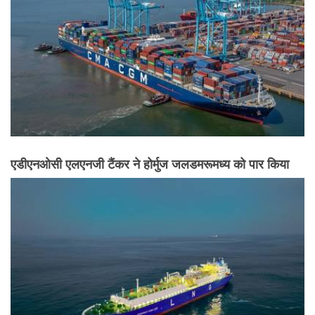
एडीएनओसी एलएनजी टैंकर ने होर्मुज जलडमरूमध्य को पार किया