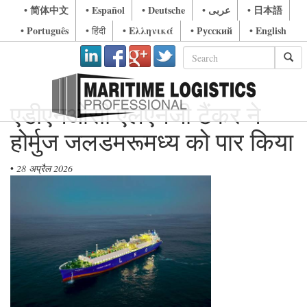
• 简体中文
• Español
• Deutsche
• عربى
• 日本語
• Português
• Ελληνικά
• Русский
• English
• हिंदी
एडीएनओसी एलएनजी टैंकर ने
होर्मुज जलडमरूमध्य को पार किया
•
28 अप्रैल 2026