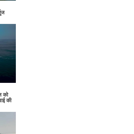
मुज
ज को
वाई की