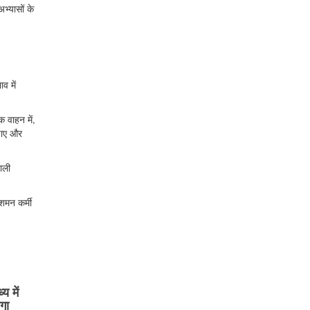
भ्यासों के
व में
क वाहन में,
पाए और
वाली
शमन कर्मी
य में
ेगा