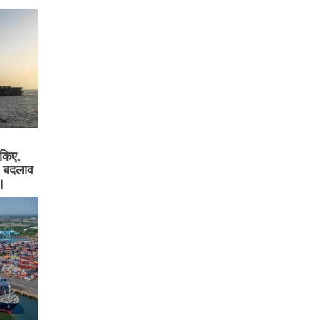
 किए,
री बदलाव
ा।