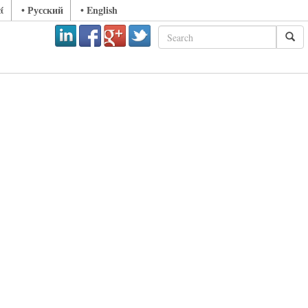
ά
• Русский
• English